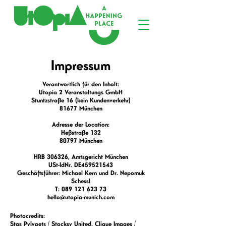
Impressum
Verantwortlich für den Inhalt:
Utopia 2 Veranstaltungs GmbH
Stuntzstraße 16 (kein Kundenverkehr)
81677 München
Adresse der Location:
Heßstraße 132
80797 München
HRB 306326, Amtsgericht München
USt-IdNr. DE459521543
Geschäftsführer: Michael Kern und Dr. Nepomuk
Schessl
T:
089 121 623 73
hello@utopia-munich.com
Photocredits:
Stas Pylypets / Stocksy United, Clique Images /