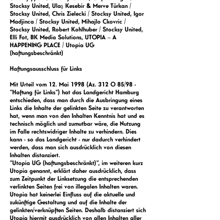
Stocksy United, Ulaş Kesebir & Merve Türkan /
Stocksy United, Chris Zielecki / Stocksy United, Igor
Madjinca / Stocksy United, Mihajlo Ckovric /
Stocksy United, Robert Kohlhuber / Stocksy United,
Elli Fot, BK Media Solutions, UTOPIA – A
HAPPENING PLACE / Utopia UG
(haftungsbeschränkt)
Haftungsausschluss für Links
Mit Urteil vom 12. Mai 1998 (Az. 312 O 85/98 -
"Haftung für Links") hat das Landgericht Hamburg
entschieden, dass man durch die Ausbringung eines
Links die Inhalte der gelinkten Seite zu verantworten
hat, wenn man von den Inhalten Kenntnis hat und es
technisch möglich und zumutbar wäre, die Nutzung
im Falle rechtswidriger Inhalte zu verhindern. Dies
kann - so das Landgericht - nur dadurch verhindert
werden, dass man sich ausdrücklich von diesen
Inhalten distanziert.
"Utopia UG (haftungsbeschränkt)", im weiteren kurz
Utopia genannt, erklärt daher ausdrücklich, dass
zum Zeitpunkt der Linksetzung die entsprechenden
verlinkten Seiten frei von illegalen Inhalten waren.
Utopia hat keinerlei Einfluss auf die aktuelle und
zukünftige Gestaltung und auf die Inhalte der
gelinkten/verknüpften Seiten. Deshalb distanziert sich
Utopia hiermit ausdrücklich von allen Inhalten aller