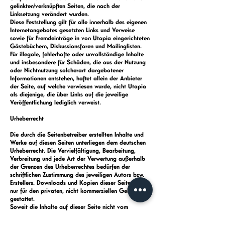
gelinkten/verknüpften Seiten, die nach der
Linksetzung verändert wurden.
Diese Feststellung gilt für alle innerhalb des eigenen
Internetangebotes gesetzten Links und Verweise
sowie für Fremdeinträge in von Utopia eingerichteten
Gästebüchern, Diskussionsforen und Mailinglisten.
Für illegale, fehlerhafte oder unvollständige Inhalte
und insbesondere für Schäden, die aus der Nutzung
oder Nichtnutzung solcherart dargebotener
Informationen entstehen, haftet allein der Anbieter
der Seite, auf welche verwiesen wurde, nicht Utopia
als diejenige, die über Links auf die jeweilige
Veröffentlichung lediglich verweist.
Urheberrecht
Die durch die Seitenbetreiber erstellten Inhalte und
Werke auf diesen Seiten unterliegen dem deutschen
Urheberrecht. Die Vervielfältigung, Bearbeitung,
Verbreitung und jede Art der Verwertung außerhalb
der Grenzen des Urheberrechtes bedürfen der
schriftlichen Zustimmung des jeweiligen Autors bzw.
Erstellers. Downloads und Kopien dieser Seite sind
nur für den privaten, nicht kommerziellen Gebrauch
gestattet.
Soweit die Inhalte auf dieser Seite nicht vom
Betreiber erstellt wurden, werden die Urheberrechte
Dritter beachtet. Insbesondere werden Inhalte Dritter