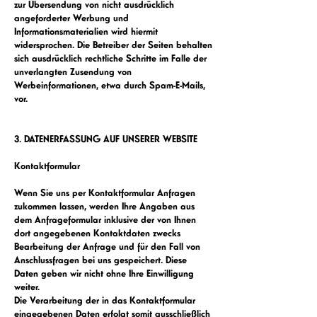
zur Übersendung von nicht ausdrücklich
angeforderter Werbung und
Informationsmaterialien wird hiermit
widersprochen. Die Betreiber der Seiten behalten
sich ausdrücklich rechtliche Schritte im Falle der
unverlangten Zusendung von
Werbeinformationen, etwa durch Spam-E-Mails,
vor.
3. DATENERFASSUNG AUF UNSERER WEBSITE
Kontaktformular
Wenn Sie uns per Kontaktformular Anfragen
zukommen lassen, werden Ihre Angaben aus
dem Anfrageformular inklusive der von Ihnen
dort angegebenen Kontaktdaten zwecks
Bearbeitung der Anfrage und für den Fall von
Anschlussfragen bei uns gespeichert. Diese
Daten geben wir nicht ohne Ihre Einwilligung
weiter.
Die Verarbeitung der in das Kontaktformular
eingegebenen Daten erfolgt somit ausschließlich