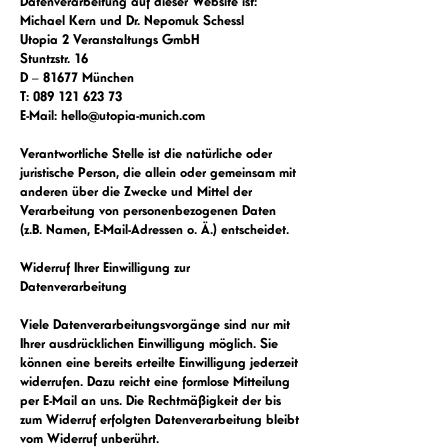
Datenverarbeitung auf dieser Website ist:
Michael Kern und Dr. Nepomuk Schessl
Utopia 2 Veranstaltungs GmbH
Stuntzstr. 16
D – 81677 München
T:
089 121 623 73
E-Mail:
hello@utopia-munich.com
Verantwortliche Stelle ist die natürliche oder
juristische Person, die allein oder gemeinsam mit
anderen über die Zwecke und Mittel der
Verarbeitung von personenbezogenen Daten
(z.B. Namen, E-Mail-Adressen o. Ä.) entscheidet.
Widerruf Ihrer Einwilligung zur
Datenverarbeitung
Viele Datenverarbeitungsvorgänge sind nur mit
Ihrer ausdrücklichen Einwilligung möglich. Sie
können eine bereits erteilte Einwilligung jederzeit
widerrufen. Dazu reicht eine formlose Mitteilung
per E-Mail an uns. Die Rechtmäßigkeit der bis
zum Widerruf erfolgten Datenverarbeitung bleibt
vom Widerruf unberührt.