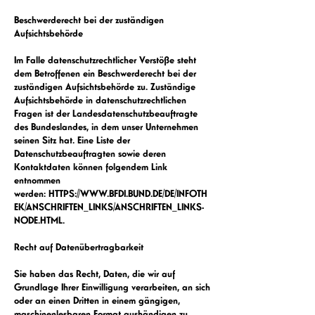
Beschwerderecht bei der zuständigen
Aufsichtsbehörde
Im Falle datenschutzrechtlicher Verstöße steht
dem Betroffenen ein Beschwerderecht bei der
zuständigen Aufsichtsbehörde zu. Zuständige
Aufsichtsbehörde in datenschutzrechtlichen
Fragen i
st der Landesdatenschutzbeauftragte
des Bundeslandes, in dem unser Unternehmen
seinen Sitz hat. Eine Liste der
Datenschutzbeauftragten sowie deren
Kontaktdaten können folgendem Link
entnommen
werden:
HTTPS://WWW.BFDI.BUND.DE/DE/INFOTH
EK/ANSCHRIFTEN_LINKS/ANSCHRIFTEN_LINKS-
NODE.HTML
.
Recht auf Datenübertragbarkeit
Sie haben das Recht, Daten, die wir auf
Grundlage Ihrer Einwilligung verarbeiten, an sich
oder an einen Dritten in einem gängigen,
maschinenlesbaren Format aushändigen zu