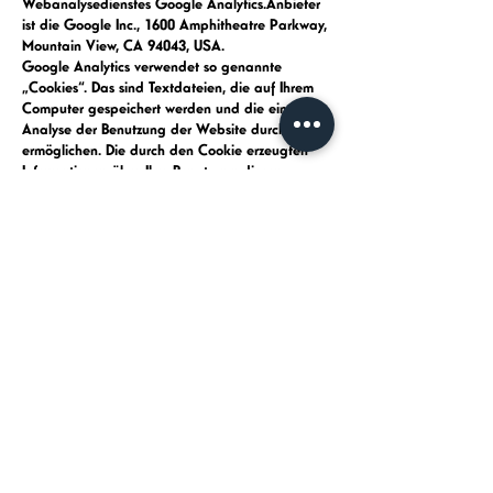
Webanalysedienstes Google Analytics.Anbieter
ist die Google Inc., 1600 Amphitheatre Parkway,
Mountain View, CA 94043, USA.
Google Analytics verwendet so genannte
„Cookies“. Das sind Textdateien, die auf Ihrem
Computer gespeichert werden und die eine
Analyse der Benutzung der Website durch Sie
ermöglichen. Die durch den Cookie erzeugten
Informationen über Ihre Benutzung dieser
Website werden in der Regel an einen Server
von Google in den USA übertragen und dort
gespeichert.
Die Speicherung von Google-Analytics-Cookies
erfolgt auf Grundlage von Art. 6 Abs. 1 lit. f
DSGVO. Der Websitebetreiber hat ein
berechtigtes Interesse an der Analyse des
Nutzerverhaltens, um sowohl sein Webangebot
als auch seine Werbung zu optimieren.
Auftragsdatenverarbeitung
Wir haben mit Google einen Vertrag zur
Auftragsdatenverarbeitung abgeschlossen und
setzen die strengen Vorgaben der deutschen